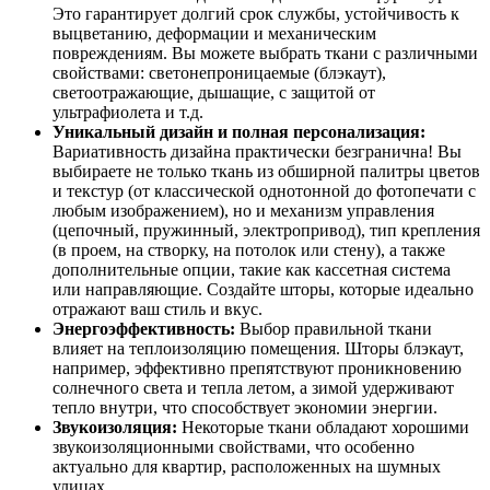
Это гарантирует долгий срок службы, устойчивость к
выцветанию, деформации и механическим
повреждениям. Вы можете выбрать ткани с различными
свойствами: светонепроницаемые (блэкаут),
светоотражающие, дышащие, с защитой от
ультрафиолета и т.д.
Уникальный дизайн и полная персонализация:
Вариативность дизайна практически безгранична! Вы
выбираете не только ткань из обширной палитры цветов
и текстур (от классической однотонной до фотопечати с
любым изображением), но и механизм управления
(цепочный, пружинный, электропривод), тип крепления
(в проем, на створку, на потолок или стену), а также
дополнительные опции, такие как кассетная система
или направляющие. Создайте шторы, которые идеально
отражают ваш стиль и вкус.
Энергоэффективность:
Выбор правильной ткани
влияет на теплоизоляцию помещения. Шторы блэкаут,
например, эффективно препятствуют проникновению
солнечного света и тепла летом, а зимой удерживают
тепло внутри, что способствует экономии энергии.
Звукоизоляция:
Некоторые ткани обладают хорошими
звукоизоляционными свойствами, что особенно
актуально для квартир, расположенных на шумных
улицах.