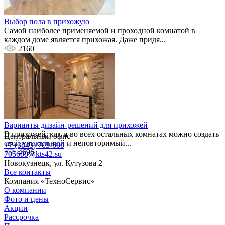
Выбор пола в прихожую
Самой наиболее применяемой и проходной комнатой в
каждом доме является прихожая. Даже придя...
2160
Варианты дизайн-решений для прихожей
В прихожей, как и во всех остальных комнатах можно создать
Центральный офис
свой уникальный и неповторимый...
+7 (3843) 705-600
4696
705600@kts42.su
Новокузнецк, ул. Кутузова 2
Все контакты
Компания «ТехноСервис»
О компании
Фото и цены
Акции
Рассрочка